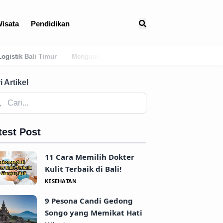
isata
Pendidikan
ak Jejak Kuno: Asal-Usul Mitologis dan Hubungan Awal Tabanan deng
i Artikel
test Post
11 Cara Memilih Dokter
Kulit Terbaik di Bali!
KESEHATAN
9 Pesona Candi Gedong
Songo yang Memikat Hati