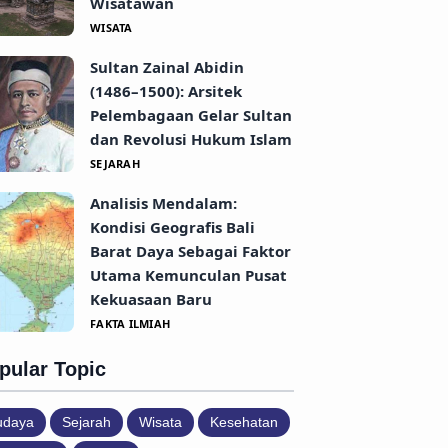
Wisatawan
WISATA
Sultan Zainal Abidin
(1486–1500): Arsitek
Pelembagaan Gelar Sultan
dan Revolusi Hukum Islam
SEJARAH
Analisis Mendalam:
Kondisi Geografis Bali
Barat Daya Sebagai Faktor
Utama Kemunculan Pusat
Kekuasaan Baru
FAKTA ILMIAH
pular Topic
udaya
Sejarah
Wisata
Kesehatan