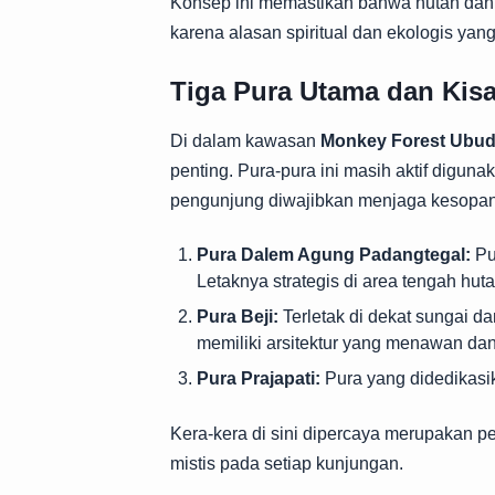
Konsep ini memastikan bahwa hutan dan 
karena alasan spiritual dan ekologis ya
Tiga Pura Utama dan Kis
Di dalam kawasan
Monkey Forest Ubu
penting. Pura-pura ini masih aktif digu
pengunjung diwajibkan menjaga kesopana
Pura Dalem Agung Padangtegal:
Pu
Letaknya strategis di area tengah huta
Pura Beji:
Terletak di dekat sungai d
memiliki arsitektur yang menawan dan s
Pura Prajapati:
Pura yang didedikasi
Kera-kera di sini dipercaya merupakan p
mistis pada setiap kunjungan.