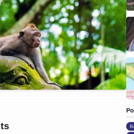
Po
ts
B