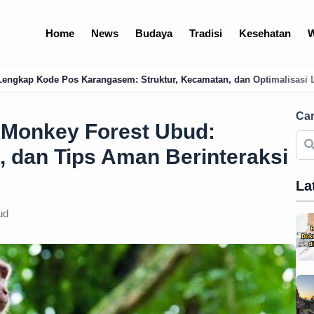
Home
News
Budaya
Tradisi
Kesehatan
W
 Struktur, Kecamatan, dan Optimalisasi Logistik Bali Timur
Mengu
Car
e Monkey Forest Ubud:
as, dan Tips Aman Berinteraksi
La
ud