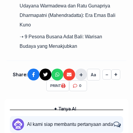
Udayana Warmadewa dan Ratu Gunapriya
Dharmapatni (Mahendradatta): Era Emas Bali
Kuno
➝ 9 Pesona Busana Adat Bali: Warisan
Budaya yang Menakjubkan
+
+
Share:
−
Aa
PRINT
0
✦ Tanya AI
AI kami siap membantu pertanyaan anda