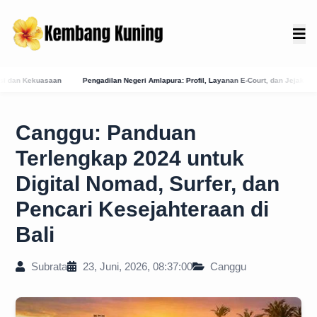
geri Amlapura: Profil, Layanan E-Court, dan Jejak Sejarah Peradilan di Karangasem
M
Canggu: Panduan
Terlengkap 2024 untuk
Digital Nomad, Surfer, dan
Pencari Kesejahteraan di
Bali
Subrata
23, Juni, 2026, 08:37:00
Canggu