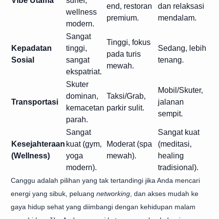
Vibe Utama
surfer,
end, restoran
dan relaksasi
wellness
premium.
mendalam.
modern.
Sangat
Tinggi, fokus
Kepadatan
tinggi,
Sedang, lebih
pada turis
Sosial
sangat
tenang.
mewah.
ekspatriat.
Skuter
Mobil/Skuter,
dominan,
Taksi/Grab,
Transportasi
jalanan
kemacetan
parkir sulit.
sempit.
parah.
Sangat
Sangat kuat
Kesejahteraan
kuat (gym,
Moderat (spa
(meditasi,
(Wellness)
yoga
mewah).
healing
modern).
tradisional).
Canggu adalah pilihan yang tak tertandingi jika Anda mencari
energi yang sibuk, peluang
networking
, dan akses mudah ke
gaya hidup sehat yang diimbangi dengan kehidupan malam