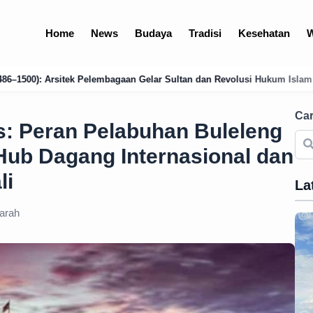
Home
News
Budaya
Tradisi
Kesehatan
W
Gelar Sultan dan Revolusi Hukum Islam
Analisis Mendalam: Kondisi 
Car
: Peran Pelabuhan Buleleng
 Hub Dagang Internasional dan
li
La
arah