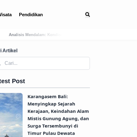
isata
Pendidikan
Geografis Bali Barat Daya Sebagai Faktor Utama Kemunculan Pusat Kek
i Artikel
test Post
Karangasem Bali:
Menyingkap Sejarah
Kerajaan, Keindahan Alam
Mistis Gunung Agung, dan
Surga Tersembunyi di
Timur Pulau Dewata