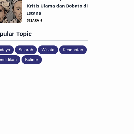
Kritis Ulama dan Bobato di
Istana
SEJARAH
pular Topic
udaya
Sejarah
Wisata
Kesehatan
ndidikan
Kuliner