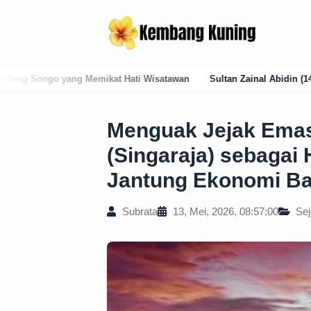
 Wisatawan
Sultan Zainal Abidin (1486–1500): Arsitek Pelembagaan 
Menguak Jejak Emas
(Singaraja) sebagai
Jantung Ekonomi Ba
Subrata
13, Mei, 2026, 08:57:00
Sej