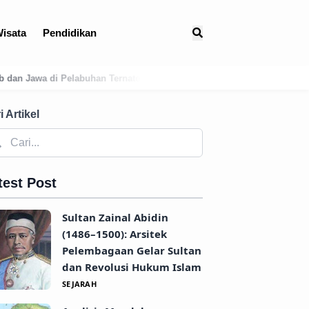
isata
Pendidikan
te
Membedah Presensi Online Karangasem: Strategi Digitalisasi Ba
i Artikel
test Post
Sultan Zainal Abidin
(1486–1500): Arsitek
Pelembagaan Gelar Sultan
dan Revolusi Hukum Islam
SEJARAH