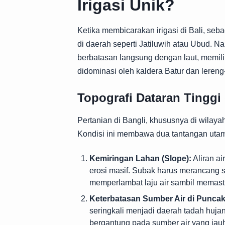
Irigasi Unik?
Ketika membicarakan irigasi di Bali, seba
di daerah seperti Jatiluwih atau Ubud. N
berbatasan langsung dengan laut, memilik
didominasi oleh kaldera Batur dan lereng
Topografi Dataran Tinggi
Pertanian di Bangli, khususnya di wilaya
Kondisi ini membawa dua tantangan uta
Kemiringan Lahan (Slope):
Aliran a
erosi masif. Subak harus merancang sa
memperlambat laju air sambil memasti
Keterbatasan Sumber Air di Puncak
seringkali menjadi daerah tadah huj
bergantung pada sumber air yang jauh