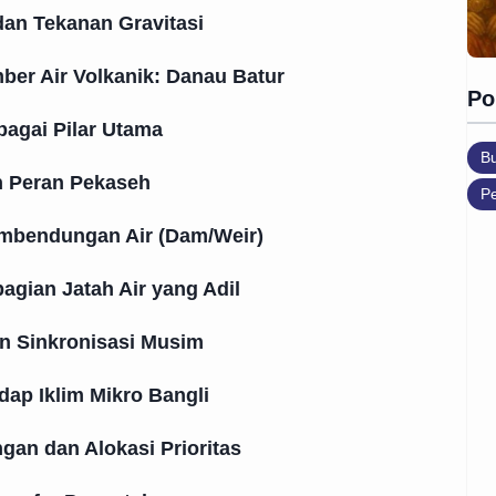
dan Tekanan Gravitasi
er Air Volkanik: Danau Batur
Po
ebagai Pilar Utama
B
n Peran Pekaseh
Pe
embendungan Air (Dam/Weir)
gian Jatah Air yang Adil
n Sinkronisasi Musim
ap Iklim Mikro Bangli
gan dan Alokasi Prioritas