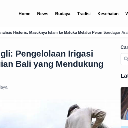
Home
News
Budaya
Tradisi
Kesehatan
W
lam ke Maluku Melalui Peran Saudagar Arab dan Jawa di Pelabuhan Terna
Car
li: Pengelolaan Irigasi
gian Bali yang Mendukung
La
aya