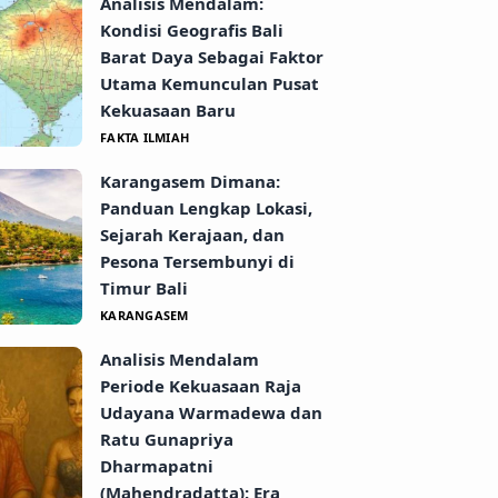
Analisis Mendalam:
Kondisi Geografis Bali
Barat Daya Sebagai Faktor
Utama Kemunculan Pusat
Kekuasaan Baru
FAKTA ILMIAH
Karangasem Dimana:
Panduan Lengkap Lokasi,
Sejarah Kerajaan, dan
Pesona Tersembunyi di
Timur Bali
KARANGASEM
Analisis Mendalam
Periode Kekuasaan Raja
Udayana Warmadewa dan
Ratu Gunapriya
Dharmapatni
(Mahendradatta): Era