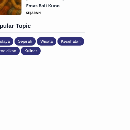
Emas Bali Kuno
SEJARAH
pular Topic
udaya
Sejarah
Wisata
Kesehatan
ndidikan
Kuliner