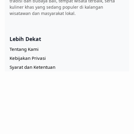
tradisi dan budaya Bali, tempat wisata terbaik, serta
kuliner khas yang sedang populer di kalangan
wisatawan dan masyarakat lokal.
Lebih Dekat
Tentang Kami
Kebijakan Privasi
Syarat dan Ketentuan
Hubungi Kami
FAQ
Eksplor Kembang Kuning
Wisata Alam
Budaya & Tradisi