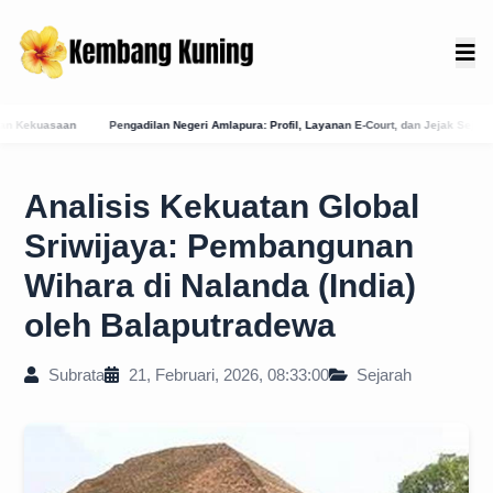
Amlapura: Profil, Layanan E-Court, dan Jejak Sejarah Peradilan di Karangasem
Membo
Analisis Kekuatan Global
Sriwijaya: Pembangunan
Wihara di Nalanda (India)
oleh Balaputradewa
Subrata
21, Februari, 2026, 08:33:00
Sejarah