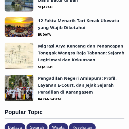
Danu Batur di Bali
SEJARAH
12 Fakta Menarik Tari Kecak Uluwatu
yang Wajib Diketahui
BUDAYA
Migrasi Arya Kenceng dan Penancapan
Tonggak Wangsa Raja Tabanan: Sejarah
Legitimasi dan Kekuasaan
SEJARAH
Pengadilan Negeri Amlapura: Profil,
Layanan E-Court, dan Jejak Sejarah
Peradilan di Karangasem
KARANGASEM
Popular Topic
Budaya
Sejarah
Wisata
Kesehatan